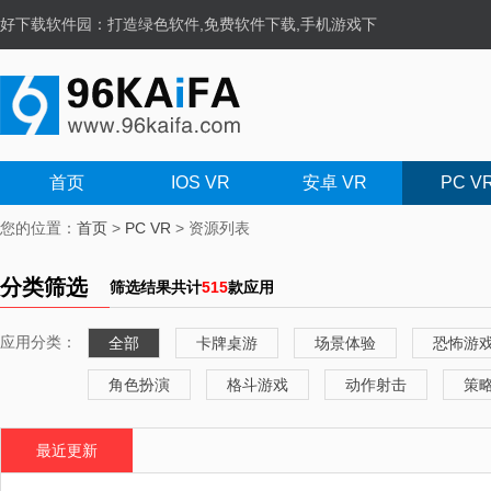
好下载软件园
：打造绿色软件,免费软件下载,手机游戏下
载,安卓游戏,手机软件下载基地！
首页
IOS VR
安卓 VR
PC V
您的位置：
首页
>
PC VR
> 资源列表
分类筛选
筛选结果共计
515
款应用
应用分类：
全部
卡牌桌游
场景体验
恐怖游
角色扮演
格斗游戏
动作射击
策
最近更新