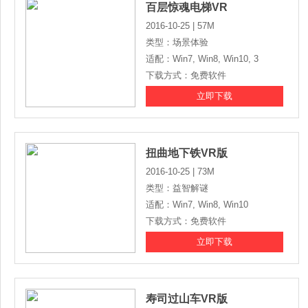
百层惊魂电梯VR
2016-10-25 | 57M
类型：场景体验
适配：Win7, Win8, Win10, 3
Glasses, DëePoon
下载方式：免费软件
立即下载
扭曲地下铁VR版
2016-10-25 | 73M
类型：益智解谜
适配：Win7, Win8, Win10
下载方式：免费软件
立即下载
寿司过山车VR版