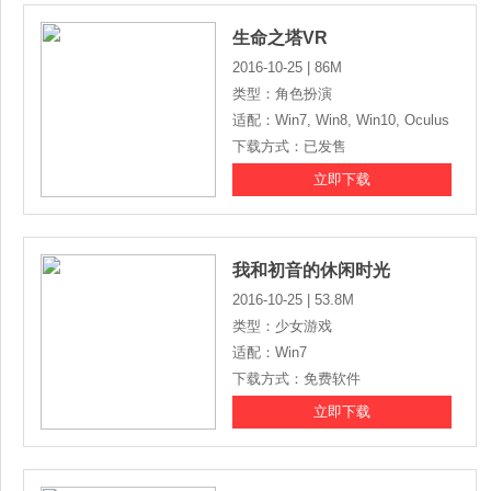
生命之塔VR
2016-10-25 | 86M
类型：角色扮演
适配：Win7, Win8, Win10, Oculus
DK1, 3 Glasses, DëePoon
下载方式：已发售
立即下载
我和初音的休闲时光
2016-10-25 | 53.8M
类型：少女游戏
适配：Win7
下载方式：免费软件
立即下载