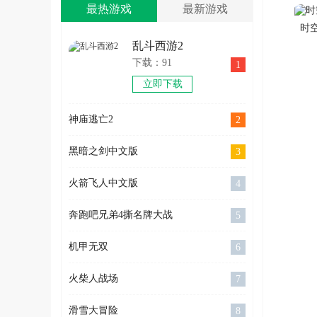
最热游戏
最新游戏
时
乱斗西游2
下载：91
1
立即下载
神庙逃亡2
2
黑暗之剑中文版
3
火箭飞人中文版
4
奔跑吧兄弟4撕名牌大战
5
机甲无双
6
火柴人战场
7
滑雪大冒险
8