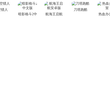
空猎人
刀塔跑酷
暗影格斗2中
航海王启航
热血办
文版
安卓版