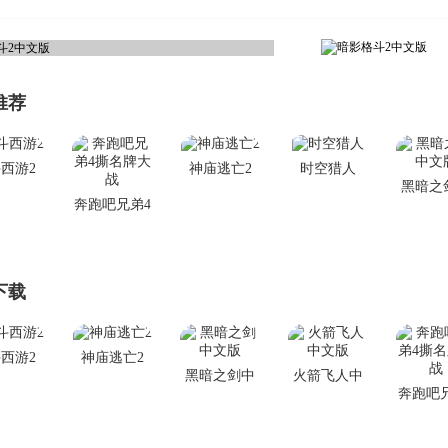
推荐
西游2
神庙逃亡2
时空猎人
黑暗之
奔跑吧兄弟4
文
撕名牌大战
下载
西游2
神庙逃亡2
黑暗之剑中
火箭飞人中
奔跑吧
文版
文版
撕名牌