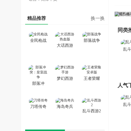
精品推荐
换一换
同类
全民枪战
部落战争
大话西游
乱斗
热血版
梦幻西游
王者荣耀
部落冲
人气
手游
安卓版
突：皇室
战争
乱斗
刀塔传奇
海岛奇兵
乱斗西游2