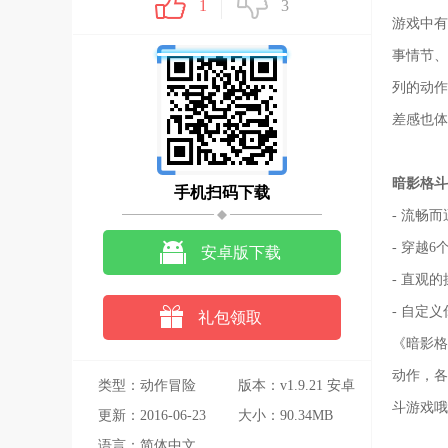
1
3
游戏中有
事情节、
列的动作
差感也体
暗影格斗
手机扫码下载
- 流畅
- 穿越
安卓版下载
- 直观
- 自定
礼包领取
《暗影格
动作，各
类型：动作冒险
版本：v1.9.21 安卓
斗游戏哦
更新：2016-06-23
版
大小：90.34MB
语言：简体中文