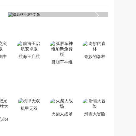
剑中
航海王启航
奇妙的森林
孤胆车神维
版
安卓版
加斯免费版
机甲无双
火柴人战场
滑雪大冒险
兄弟4
大战