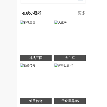
在线小游戏
更多
神战三国
大主宰
仙路传奇
传奇世界H5