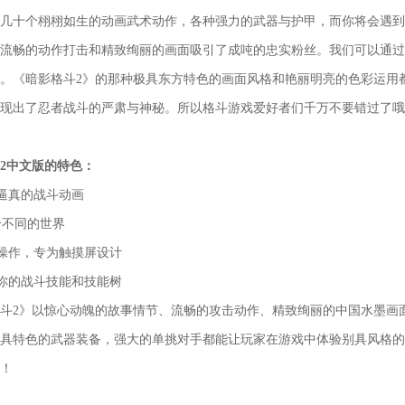
几十个栩栩如生的动画武术动作，各种强力的武器与护甲，而你将会遇到
流畅的动作打击和精致绚丽的画面吸引了成吨的忠实粉丝。我们可以通过
。《暗影格斗2》的那种极具东方特色的画面风格和艳丽明亮的色彩运用
现出了忍者战斗的严肃与神秘。所以格斗游戏爱好者们千万不要错过了哦
2中文版的特色：
而逼真的战斗动画
6个不同的世界
的操作，专为触摸屏设计
义你的战斗技能和技能树
斗2》以惊心动魄的故事情节、流畅的攻击动作、精致绚丽的中国水墨画
具特色的武器装备，强大的单挑对手都能让玩家在游戏中体验别具风格的
！