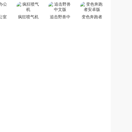
公室
疯狂喷气机
追击野兽中
变色奔跑者
文版
安卓版