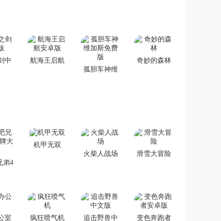
剑中
航海王启航
奇妙的森林
孤胆车神维
版
安卓版
加斯免费版
机甲无双
火柴人战场
滑雪大冒险
兄弟4
大战
公室
疯狂喷气机
追击野兽中
变色奔跑者