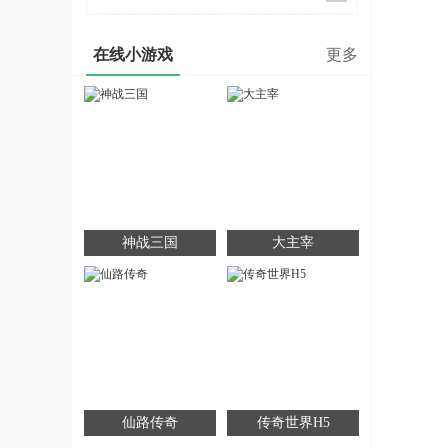
在线小游戏
更多
神战三国
大主宰
仙路传奇
传奇世界H5