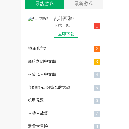
最热游戏
最新游戏
乱斗西游2
下载：91
1
立即下载
神庙逃亡2
2
黑暗之剑中文版
3
火箭飞人中文版
4
奔跑吧兄弟4撕名牌大战
5
机甲无双
6
火柴人战场
7
滑雪大冒险
8