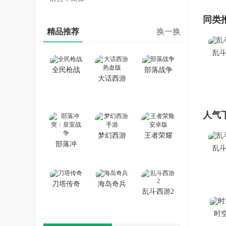
同类
精品推荐
换一换
乱斗
全民枪战
部落战争
大话西游
热血版
人气
梦幻西游
王者荣耀
部落冲
乱斗
手游
安卓版
突：皇室
战争
刀塔传奇
海岛奇兵
乱斗西游2
时