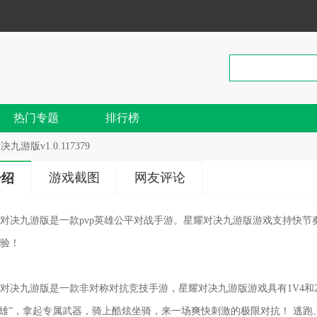
热门专题
排行榜
九游版v1.0.117379
游戏截图
网友评论
介绍
对决九游版是一款pvp英雄公平对战手游。星耀对决九游版游戏支持快
验！
对决九游版是一款非对称对抗竞技手游，星耀对决九游版游戏具有1V4和
英雄”，拿起专属武器，骑上酷炫坐骑，来一场爽快刺激的极限对抗！ 逃