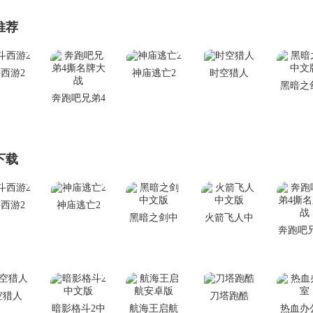
推荐
西游2
神庙逃亡2
时空猎人
黑暗之
奔跑吧兄弟4
文
撕名牌大战
下载
西游2
神庙逃亡2
黑暗之剑中
火箭飞人中
奔跑吧
文版
文版
撕名牌
空猎人
刀塔跑酷
暗影格斗2中
航海王启航
热血办