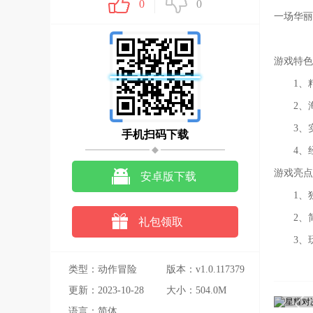
0
0
一场华丽
游戏特色
1、
2、
3、
手机扫码下载
4、
游戏亮点
安卓版下载
1、
2、
礼包领取
3、
类型：动作冒险
版本：v1.0.117379
更新：2023-10-28
大小：504.0M
语言：简体