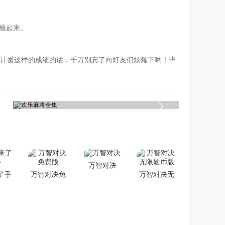
撮起来。
计番这样的成绩的话，千万别忘了向好友们炫耀下哟！毕
万智对决
了手
万智对决免
万智对决无
费版
限硬币版