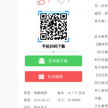
0
0
在：好友
越高，获
将全集》
欢乐麻将
【趣味所
手机扫码下载
《欢乐麻
积分也越
安卓版下载
每天都有
【玩法多
礼包领取
四川血流
有三家胡
类型：策略棋牌
版本：v6.7.11 安卓
乐趣。
更新：2016-06-23
版
大小：58.88MB
大众麻将
语言：简体中文