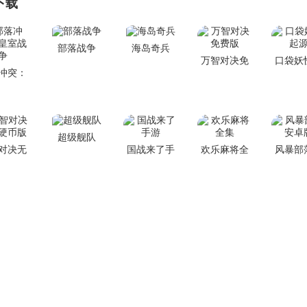
下载
部落战争
海岛奇兵
万智对决免
口袋妖
冲突：
费版
源
室战争
超级舰队
对决无
国战来了手
欢乐麻将全
风暴部
硬币版
游
集
卓