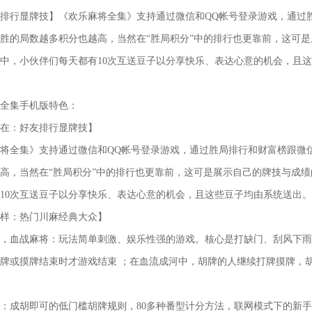
排行显牌技】《欢乐麻将全集》支持通过微信和QQ帐号登录游戏，通过
胜的局数越多积分也越高，当然在“胜局积分”中的排行也更靠前，这可
中，小伙伴们每天都有10次互送豆子以分享快乐、表达心意的机会，且
全集手机版特色：
在：好友排行显牌技】
将全集》支持通过微信和QQ帐号登录游戏，通过胜局排行和财富榜跟微
高，当然在“胜局积分”中的排行也更靠前，这可是展示自己的牌技与成
10次互送豆子以分享快乐、表达心意的机会，且这些豆子均由系统送出。
样：热门川麻经典大众】
，血战麻将：玩法简单刺激、娱乐性强的游戏。核心是打缺门、刮风下雨
牌或摸牌结束时才游戏结束 ；在血流成河中，胡牌的人继续打牌摸牌，
：成胡即可的低门槛胡牌规则，80多种番型计分方法，联网模式下的新