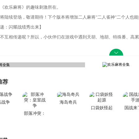
《欢乐麻将》的趣味刺激所在。
将陆续登场，敬请期待！下个版本将增加二人麻将“二人雀神“二个人也能
递：闪耀战绩秀出来】
不互相传递呢？所以，小伙伴们在游戏中遇到天胡、地胡、特殊番、高累
是你牌技、运气与RP最好的证明！
推荐
落战争
海岛奇兵
口袋妖怪起
国战来
部落冲突：
源
游
皇室战争