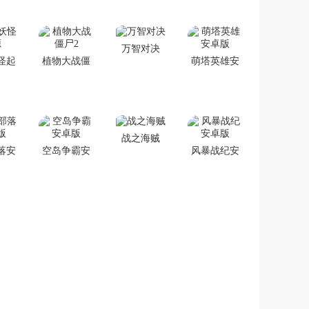
万智对决
怪起
植物大战僵
萌塔英雄安
尸2
卓版
战之海贼
落安
空岛争霸安
风暴战纪安
版
卓版
卓版