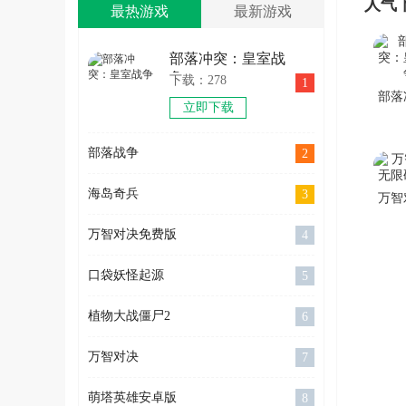
人气
最热游戏
最新游戏
部落冲突：皇室战
争
下载：278
1
部落
立即下载
皇
部落战争
2
海岛奇兵
3
万智
限
万智对决免费版
4
口袋妖怪起源
5
植物大战僵尸2
6
万智对决
7
萌塔英雄安卓版
8