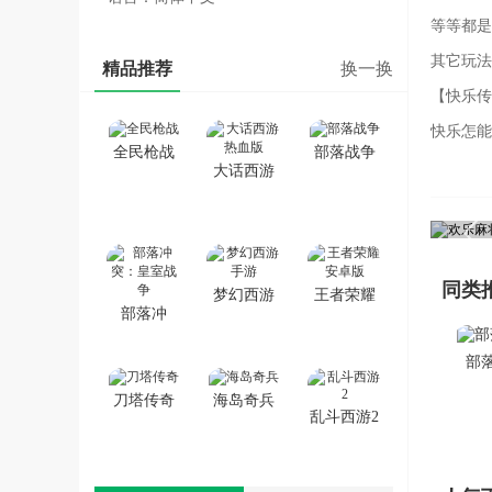
等等都是
其它玩法
精品推荐
换一换
【快乐传
快乐怎能
全民枪战
部落战争
竟，那可
大话西游
热血版
同类
梦幻西游
王者荣耀
部落冲
手游
安卓版
突：皇室
部
战争
刀塔传奇
海岛奇兵
乱斗西游2