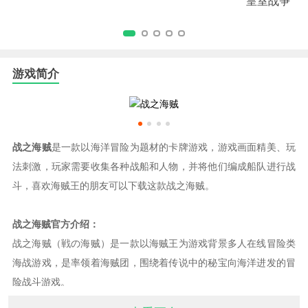
游戏简介
战之海贼
是一款以海洋冒险为题材的卡牌游戏，游戏画面精美、玩
法刺激，玩家需要收集各种战船和人物，并将他们编成船队进行战
斗，喜欢海贼王的朋友可以下载这款战之海贼。
战之海贼官方介绍：
战之海贼（戦の海贼）是一款以海贼王为游戏背景多人在线冒险类
海战游戏，是率领着海贼团，围绕着传说中的秘宝向海洋进发的冒
险战斗游戏。
玩家与海贼伙伴组合，创造属于自己的海贼团，挑战迫力的真实即