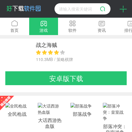
首页
游戏
软件
资讯
排
战之海贼
110.3MB / 策略棋牌
安卓版下载
全民枪战
部落战争
大话西游热
血版
部落冲突：
皇室战争