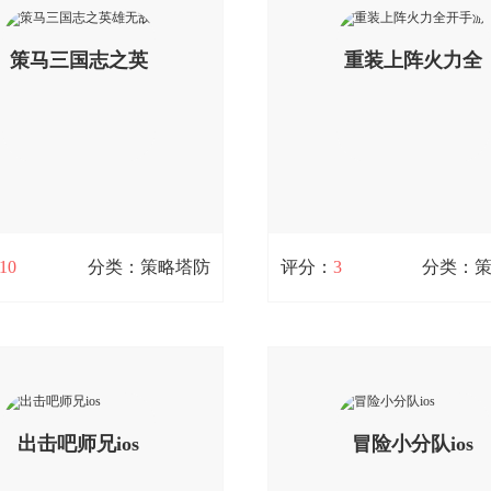
文明霸业手游中您可以体验不同
放置手游，这里有超萌的人物
给您的快感，训练部队、扩张领
美的人物造型非常精致，五大
查看详情
查看详情
夺王城，非常的刺激让您热血沸
策马三国志之英
种职业，玩家可以自由搭配，
重装上阵火力全
您可以免费下载。
阵营搭配使战斗多元化，支持
式，特别养肝;您可以免费下载
雄无敌
开手游
扫码立即下载
扫码立即下载
10
分类：策略塔防
评分：
3
分类：
策马三国志之英雄无敌
重装上阵火力全开手游
/ 0次下载
12.7M / 0次下载
国志之英雄无敌是一款三国策略
重装上阵是一款网易首款创造
策马三国志之英雄无敌游戏将三
技手游，在重装上阵游戏这里
雄无敌的完美结合，三国游戏的
人仰慕的太空工程师，重装上
查看详情
查看详情
绎！有深度！有策略！策马三国
出击吧师兄ios
开手游玩家可以利用自己创造
冒险小分队ios
雄无敌又是可单机可联网的沉浸
械在战场上竞技，欢迎加入重
策略游戏！欢迎广大玩家下载体
戏，操控你的机械，与全球玩