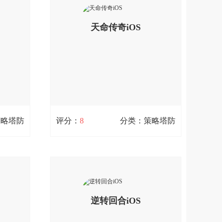
角色，精
的英雄动作塔
阵营，五
查看详情
通过不同
天命传奇iOS
挂机模
。
扫码立即下载
策略塔防
评分：
8
分类：策略塔防
天命传奇iOS
39.8M / 0次下载
性实时竞
天命传奇是一款群英争霸的大型三国策
，你是让
略国战手游，各种名将搭配、多种城池
阵火力全
地形、超多战场道具，丰富的国战元
查看详情
的战斗机
素，征讨不同的州郡，大国崛起，一统
逆转回合iOS
装上阵游
天下，书写属于你的天命;您可以免费下
家来一场
载。