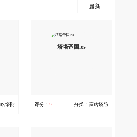
最新
塔塔帝国ios
策略塔防
评分：
9
分类：策略塔防
塔塔帝国ios
87.1M / 0次下载
次元卡牌
塔塔帝国是一款殿堂级3D欧美卡通风格