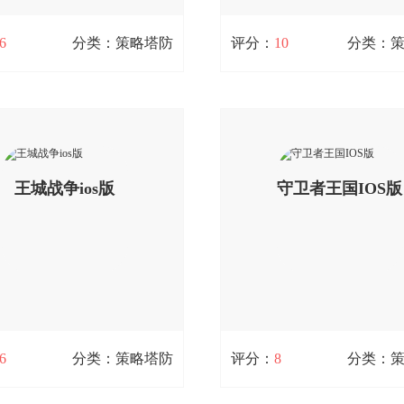
扫码立即下载
扫码立即下载
6
分类：策略塔防
评分：
10
分类：
命运魔都战争ios版
星际总动员ios版
 / 0次下载
147M / 0次下载
都战争ios版是一款动作卡牌游
星际总动员ios版是一款科幻即
款命运魔都战争ios版还原了圣杯
戏。这款星际总动员ios版以星
规则，同时玩家需要通过召唤、
贸易、战争为主题大背景，宇
查看详情
查看详情
培养英灵为争夺圣杯而战。原创
王城战争ios版
时代来临了，星际战争要爆发
守卫者王国IOS版
则是这款游戏的最大特点，如果
戏中，玩家可以拥有强大的家
欢FATE系列的话，一定要来试试
及各色具有特色的高科技兵种
戏。;您可以免费下载。
保卫家园而努力。;您可以免费
扫码立即下载
扫码立即下载
6
分类：策略塔防
评分：
8
分类：
王城战争ios版
守卫者王国IOS版