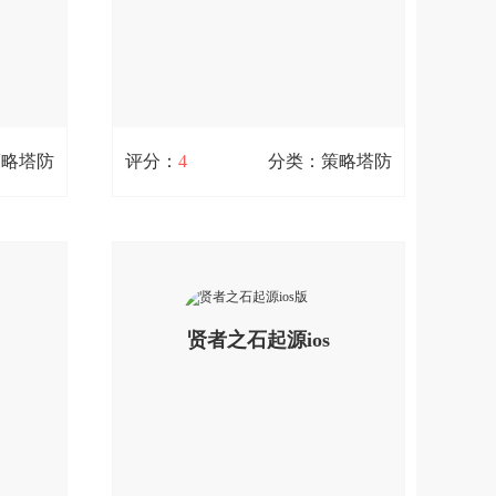
免费下
扫码立即下载
策略塔防
评分：
4
分类：策略塔防
逆转回合iOS
57.2M / 0次下载
成休闲策
逆转回合是一款回合制玩法的公平对战
，软萌御
卡牌手游，游戏中只需要选4个英雄、4
容组合搭
个装备、2个道具就可以打造出千变万
查看详情
华丽的特
化而又充满个性的卡组，有着超多的卡
贤者之石起源ios
动丰富玩
牌英雄考验任你收集，每张卡也都会有
;您可以
自己的用武之地，卡牌也不再有等级养
成造成的属性差异，赶紧下载体验一下
版
吧;您可以免费下载。