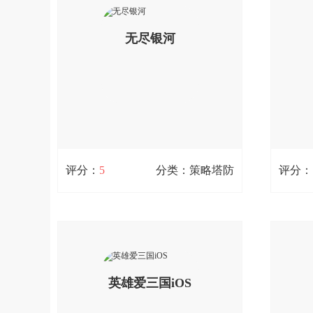
这里您就是充当的指挥官的角色，一波
用，在
丧尸大队已经来临，需要您来操控，你
角色带
查看详情
需要通过合理的资源分配来获得更效率
无尽银河
土、争
的资源收取，保护好自己的基地，击败
腾。;
更多的入侵者。;您可以免费下载。
扫码立即下载
评分：
5
分类：策略塔防
评分：
无尽银河
55.4M / 0次下载
21.5M 
无尽银河是一款科幻类手机游戏，玩家
策马三
可以在无尽银河手游里感知一段激情的
手游，
冒险旅程，充满着科幻色彩的未来时
国+英
查看详情
代，各种精彩的人物等待着我们的激情
英雄爱三国iOS
全新演
探索，不断去揭开各种神秘的真相。欢
志之英
迎广大玩家下载体验;您可以免费下载。
式三国