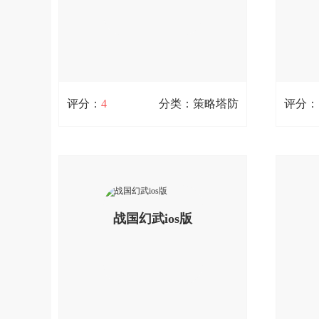
验;您
扫码立即下载
评分：
4
分类：策略塔防
评分：
英雄爱三国iOS
18.3M / 0次下载
45.6M 
英雄爱三国iOS版是一款三国卡牌游
出击吧
戏，英雄爱三国游戏人物画风充满水墨
牌手游
风格，随时随地享受极限1分钟的脑力
入了大
查看详情
对决。英雄爱三国手游创新的九宫格布
战国幻武ios版
有创新
局，轻松上手，看似简单却衍生出万千
源的可
套路玩法，其乐无穷;您可以免费下载。
闲挂机