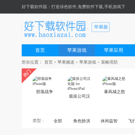
好下载软件园
：打造绿色软件,免费软件下载,手机游戏下
载,安卓游戏,手机软件下载基地！
首页
苹果游戏
苹果应用
所在位置：
首页
>
苹果频道
>
苹果游戏
>
策略塔防
部落战争
暴风城之怒
瘟疫公司汉
iPhone版
iPhone版
化版 for
iPhone/iPad
类型：
全部
角色扮演
休闲益智
飞