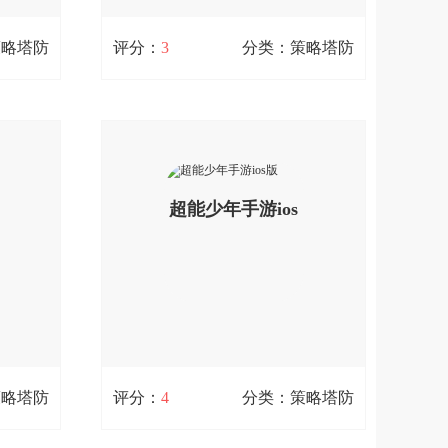
扫码立即下载
策略塔防
评分：
3
分类：策略塔防
贤者之石起源ios版
106M / 0次下载
时策略游
贤者之石起源ios版是一款策略类游戏，
际探险、
贤者之石的续作。这款贤者之石起源ios
宙大发现
版中讲述的是上一代祭礼为首的冒险团
查看详情
了。在游
队封印时空裂缝的故事。在这里，炼魂
超能少年手游ios
园航母以
系统可以将两个不同的角色合二为一，
，一起为
远程兵种也可以肉到不行，怎么样?好
下载。
玩吧!;您可以免费下载。
版
扫码立即下载
策略塔防
评分：
4
分类：策略塔防
超能少年手游ios版