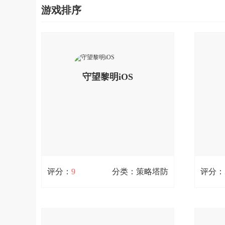
游戏排序
守望黎明iOS
评分：
9
分类：策略塔防
评分：
守望黎明iOS
11.7M / 0次下载
75.3M 
守望黎明，全球同服策略对战游戏，在
文明霸