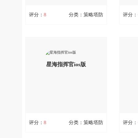
扫码立即下载
评分：
8
分类：策略塔防
评分：
战国幻武ios版
114.7M / 0次下载
235.2M
战国幻武ios版是一款日式卡牌游戏。这
命运魔
款战国幻武ios版将玩家带到1560年的日
戏。这
本战国时代，众多名将将与你并肩作
战争的
查看详情
战，能否在战场上胜利并且活下来，就
星海指挥官ios版
收集、
看能否将他们运用得当了。游戏中还有
的剧情
相当不错的经营元素，原来当名将也是
玩家喜
不简单的一件事啊。;您可以免费下载。
这款游
扫码立即下载
评分：
8
分类：策略塔防
评分：
星海指挥官ios版