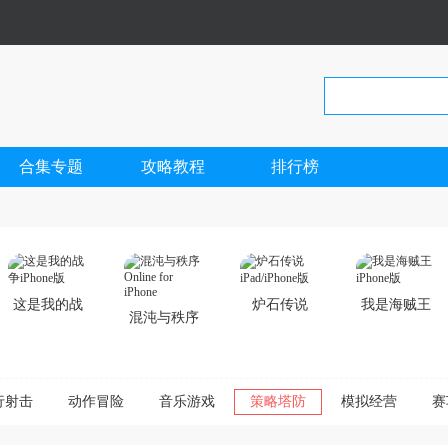
合集专题
攻略教程
排行榜
这是我的战
炉石传说
我是海贼王
混沌与秩序
争iPhone版
iPad/iPhone
iPhone版
Online for
版
iPhone
行射击
动作冒险
音乐游戏
策略塔防
模拟经营
赛