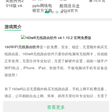
美图秀秀2
方最新版
016版 v4.
pptv网络电
酷我音乐盒
0.1 官方版
视官方下载
2016官方
2015 v3.6.
免费版 v8.
8.0055 正
3.1.0 最新
式版
版
游戏简介
160WiFi无线路由软件
是一款免费、安全、稳定，无需额外购买无
线路由器。160wifi无线路由软件只要你的电脑有无线网卡，你就能
正常使用，无需任何专业知识，无需了解硬件设置，就能一键开户
WIFI热点，iPhone、iPad、智能手机、平板电脑供手机等设备连
接使用！
有了160wifi以后无需额外购买无线路由器，手机上网不耗费流量，
酒店，公司都能自由上网。简单、易用无需任何专业知识，无需了
解硬件设置，一键操作完成所有设置。安全、稳定具备无线网卡的
查看更多
主流电脑均可使用，深度兼容microsoft windows系统。